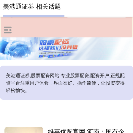
美港通证券 相关话题
美港通证券,股票配资网站,专业股票配资,配资开户,正规配
资平台注重用户体验，界面友好、操作简便，让投资变得
轻松愉快。
维嘉优配官网 河南：国有企