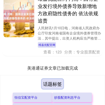
业发行境外债券导致新增地
方政府隐性债务的 依法依规
追责
人民财讯1月10日电，河南省人民政府办
公厅印发河南省国有企业境外债券管理办
法，其中提出，出资人机构应当严格管控
政府融资平台公司跨境融资行为，对违规
维嘉优配官网
批准的出资人机....
查看：
123
分类：
专业股票配资
美港通证券文章已加载完成
话题标签
恒信宝配资平台
炒股配资利息平台