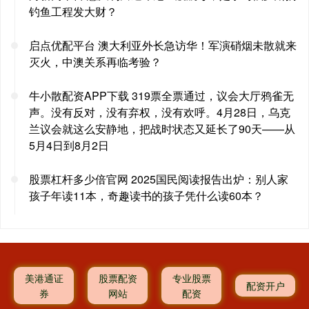
钓鱼工程发大财？
启点优配平台 澳大利亚外长急访华！军演硝烟未散就来
灭火，中澳关系再临考验？
牛小散配资APP下载 319票全票通过，议会大厅鸦雀无
声。没有反对，没有弃权，没有欢呼。4月28日，乌克
兰议会就这么安静地，把战时状态又延长了90天——从
5月4日到8月2日
股票杠杆多少倍官网 2025国民阅读报告出炉：别人家
孩子年读11本，奇趣读书的孩子凭什么读60本？
美港通证
股票配资
专业股票
配资开户
券
网站
配资