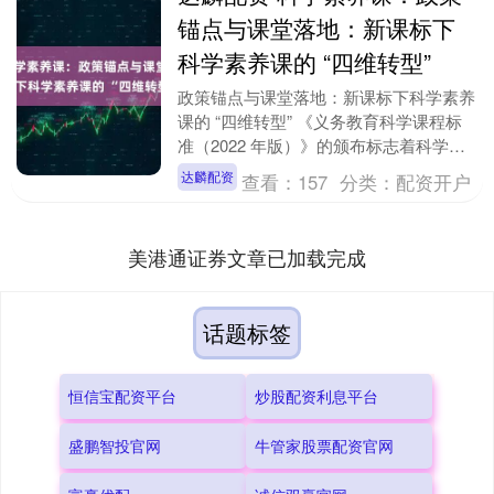
锚点与课堂落地：新课标下
科学素养课的 “四维转型”
政策锚点与课堂落地：新课标下科学素养
课的 “四维转型” 《义务教育科学课程标
准（2022 年版）》的颁布标志着科学教
育从 “知识传授” 向 “素养培育” 的根本....
达麟配资
查看：
157
分类：
配资开户
美港通证券文章已加载完成
话题标签
恒信宝配资平台
炒股配资利息平台
盛鹏智投官网
牛管家股票配资官网