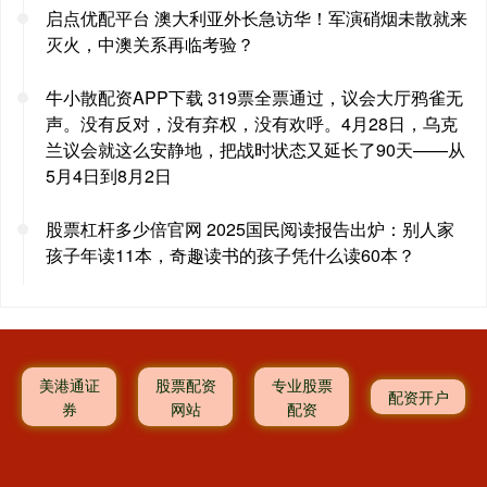
启点优配平台 澳大利亚外长急访华！军演硝烟未散就来
灭火，中澳关系再临考验？
牛小散配资APP下载 319票全票通过，议会大厅鸦雀无
声。没有反对，没有弃权，没有欢呼。4月28日，乌克
兰议会就这么安静地，把战时状态又延长了90天——从
5月4日到8月2日
股票杠杆多少倍官网 2025国民阅读报告出炉：别人家
孩子年读11本，奇趣读书的孩子凭什么读60本？
美港通证
股票配资
专业股票
配资开户
券
网站
配资