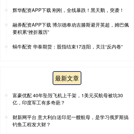
辉华配资APP下载 刚刚，全线暴跌！黑天鹅，突袭！
融券配资APP下载 博尔德奉劝吉滕斯避开英超，姆巴佩
要积累“挫折履历”
蜗牛配资 华泰期货：股指结束17连阳，关注“反内卷”
最新文章
富豪优配 40年坠毁飞机上千架，1美元买航母被坑30
亿，印度军工有多奇葩？
财新网平台 意大利白送印尼一艘航母，是学习俄罗斯搞
钓鱼工程发大财？