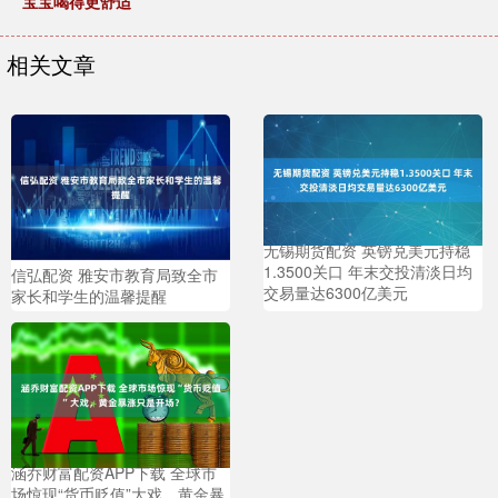
宝宝喝得更舒适
相关文章
无锡期货配资 英镑兑美元持稳
1.3500关口 年末交投清淡日均
信弘配资 雅安市教育局致全市
交易量达6300亿美元
家长和学生的温馨提醒
涵乔财富配资APP下载 全球市
场惊现“货币贬值”大戏，黄金暴