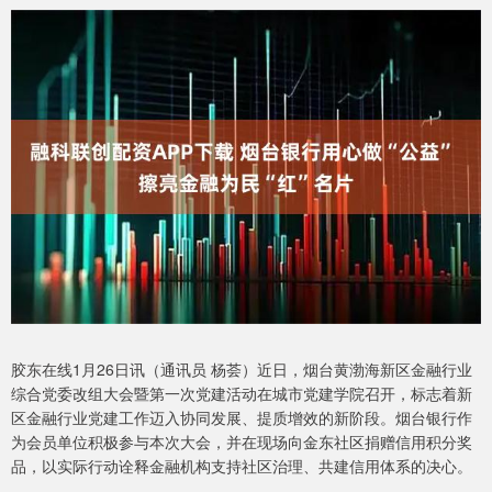
胶东在线1月26日讯（通讯员 杨荟）近日，烟台黄渤海新区金融行业
综合党委改组大会暨第一次党建活动在城市党建学院召开，标志着新
区金融行业党建工作迈入协同发展、提质增效的新阶段。烟台银行作
为会员单位积极参与本次大会，并在现场向金东社区捐赠信用积分奖
品，以实际行动诠释金融机构支持社区治理、共建信用体系的决心。