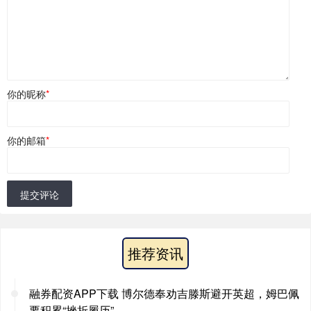
你的昵称
*
你的邮箱
*
提交评论
推荐资讯
融券配资APP下载 博尔德奉劝吉滕斯避开英超，姆巴佩
要积累“挫折履历”