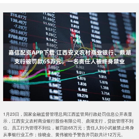
1月23日，国家金融监督管理总局江西监管局行政处罚信息公开表显
示，江西安义农村商业银行股份有限公司、鼎湖支行，贷款管理不到
位、员工行为管理不到位，被罚款65万元；责任人刘小武被禁止终身
从事银行业工作；徐晓金、黄伟被给予警告并罚款共计12万元。