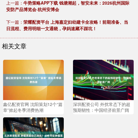
上一篇：
牛势策略APP下载 钱塘潮起，智安未来：2026杭州国际
安防产品博览会·杭州安博会
下一篇：
荣耀配资平台 上海嘉定妇幼建卡全攻略！前期准备、当
日流程、费用明细一文通晓，孕妈速藏不踩坑！
相关文章
鑫亿配资官网 沈阳策划12个“篇
深圳配资公司 外扰常态下的超
章”掀起冬季消费热潮
预期韧性：中国经济前景广阔