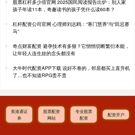
股票杠杆多少倍官网 2025国民阅读报告出炉：别人家
孩子年读11本，奇趣读书的孩子凭什么读60本？
杠杆配资公司官网 心理师刘志鸥：“寒门慧养”与“田忌赛
马”
奇点财富配资 避孕技术有多狠？它悄悄切断繁衍本能，
让年轻人连生娃的念头都没有
大牛时代配资APP下载 说好不卷的，邻居都买上直升机
了…也不知道RPG贵不贵
美港通证
股票配资
专业股票
配资开户
券
网站
配资